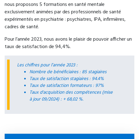
nous proposons 5 formations en santé mentale
Régul'Psy
exclusivement animées par des professionnels de santé
expérimentés en psychiatrie : psychiatres, IPA, infirmières,
Orientation vers une prise en charge
cadres de santé.
téléphonique par des professionnels de santé
mentale permettant une évaluation rapide et une
Pour l’année 2023, nous avons le plaisir de pouvoir afficher un
orientation adaptée.
taux de satisfaction de 94,4%.
Accès : 24h/24 via le 15
Les chiffres pour l’année 2023 :
Nombre de bénéficiaires : 85 stagiaires
Taux de satisfaction stagiaires : 94.4%
Taux de satisfaction formateurs : 97%
Taux d'acquisition des compétences (mise
à jour 09/2024) : + 68,02 %.