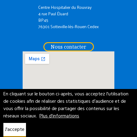
Centre Hospitalier du Rouvray
4 rue Paul Éluard
BP45
76301 Sotteville-lès-Rouen Cedex
Nous contacter
En cliquant sur le bouton ci-après, vous acceptez l'utilisation
de cookies afin de réaliser des statistiques d’audience et de
ACCESSIBILITÉ NUMÉRIQUE
PROTECTION DE VOS DONNÉES
vous offrir la possibilité de partager des contenus sur les
ACCÈS MESSAGERIE
CGU
CRÉDITS
MENTIONS LÉGALES
réseaux sociaux.
Plus d'informations
PLAN DU SITE
J'accepte
DERNIÈRE MISE À JOUR : 06/08/2026
NET.COM
RÉALISATION :
- 2017