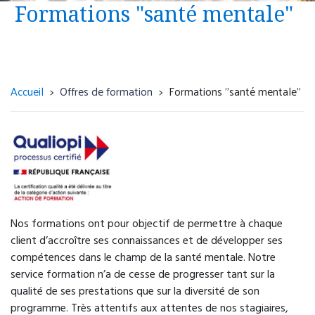
Urgence psychiatrique avec présomption
Formations "santé mentale"
d’hospitalisation, sans nécessité d'une prise en
charge somatique
Unité d’accueil et d’orientation
(UNACOR)
Accueil
Offres de formation
Formations "santé mentale"
4 rue Paul Eluard
76300 Sotteville-lès-Rouen
02 32 95 18 33
Accueil 24h/24.
Nos formations ont pour objectif de permettre à chaque
client d’accroître ses connaissances et de développer ses
compétences dans le champ de la santé mentale. Notre
Dispositif de régulation des urgences
service formation n’a de cesse de progresser tant sur la
psychiatriques via le 15 (Samu) ou 116 117
qualité de ses prestations que sur la diversité de son
(médecine générale de garde).
programme. Très attentifs aux attentes de nos stagiaires,