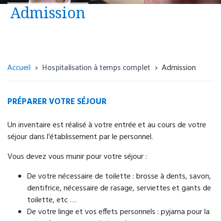
Urgence psychiatrique avec présomption
Admission
d’hospitalisation, sans nécessité d'une prise en
charge somatique
Unité d’accueil et d’orientation
(UNACOR)
Accueil
Hospitalisation à temps complet
Admission
4 rue Paul Eluard
76300 Sotteville-lès-Rouen
02 32 95 18 33
PRÉPARER VOTRE SÉJOUR
Accueil 24h/24.
Un inventaire est réalisé à votre entrée et au cours de votre
séjour dans l’établissement par le personnel.
Vous devez vous munir pour votre séjour :
De votre nécessaire de toilette : brosse à dents, savon,
dentifrice, nécessaire de rasage, serviettes et gants de
Dispositif de régulation des urgences
toilette, etc …
psychiatriques via le 15 (Samu) ou 116 117
De votre linge et vos effets personnels : pyjama pour la
(médecine générale de garde).