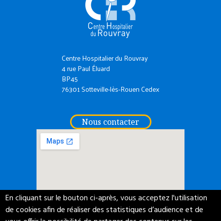
Centre Hospitalier du Rouvray
4 rue Paul Éluard
BP45
76301 Sotteville-lès-Rouen Cedex
Nous contacter
En cliquant sur le bouton ci-après, vous acceptez l'utilisation
de cookies afin de réaliser des statistiques d’audience et de
ACCESSIBILITÉ NUMÉRIQUE
PROTECTION DE VOS DONNÉES