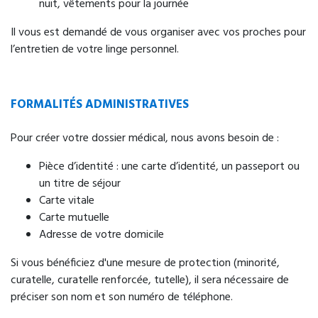
nuit, vêtements pour la journée
Régul'Psy
Il vous est demandé de vous organiser avec vos proches pour
Orientation vers une prise en charge
l’entretien de votre linge personnel.
téléphonique par des professionnels de santé
mentale permettant une évaluation rapide et une
orientation adaptée.
FORMALITÉS ADMINISTRATIVES
Accès : 24h/24 via le 15
Pour créer votre dossier médical, nous avons besoin de :
Pièce d’identité : une carte d’identité, un passeport ou
un titre de séjour
Carte vitale
Carte mutuelle
Adresse de votre domicile
Si vous bénéficiez d'une mesure de protection (minorité,
curatelle, curatelle renforcée, tutelle), il sera nécessaire de
préciser son nom et son numéro de téléphone.