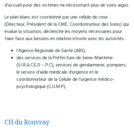
d’accueil pour des victimes ne nécessitant plus de soins aigus.
Régul'Psy
Le plan blanc est coordonné par une cellule de crise
Orientation vers une prise en charge
(Directeur, Président de la CME, Coordonnateur des Soins) qui
téléphonique par des professionnels de santé
évalue la situation, déclenche les moyens nécessaires pour
mentale permettant une évaluation rapide et une
faire face aux besoins en relation étroite avec les autorités :
orientation adaptée.
l’Agence Régionale de Santé (ARS),
Accès : 24h/24 via le 15
des services de la Préfecture de Seine-Maritime
(S.I.R.A.C.E.D – P.C), services de gendarmerie, pompiers,
le service d’aide médicale d’urgence et le
coordonnateur de la Cellule de l’urgence médico-
psychologique (C.U.M.P).
CH du Rouvray