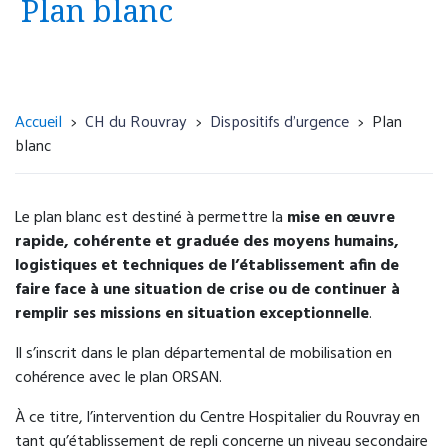
Plan blanc
Urgence psychiatrique avec présomption
d’hospitalisation, sans nécessité d'une prise en
charge somatique
Unité d’accueil et d’orientation
(UNACOR)
Accueil
CH du Rouvray
Dispositifs d'urgence
Plan
4 rue Paul Eluard
blanc
76300 Sotteville-lès-Rouen
02 32 95 18 33
Le plan blanc est destiné à permettre la
mise en œuvre
rapide, cohérente et graduée des moyens humains,
Accueil 24h/24.
logistiques et techniques de l’établissement afin de
faire face à une situation de crise ou de continuer à
remplir ses missions en situation exceptionnelle
.
Il s’inscrit dans le plan départemental de mobilisation en
cohérence avec le plan ORSAN.
Dispositif de régulation des urgences
psychiatriques via le 15 (Samu) ou 116 117
À ce titre, l’intervention du Centre Hospitalier du Rouvray en
(médecine générale de garde).
tant qu’établissement de repli concerne un niveau secondaire