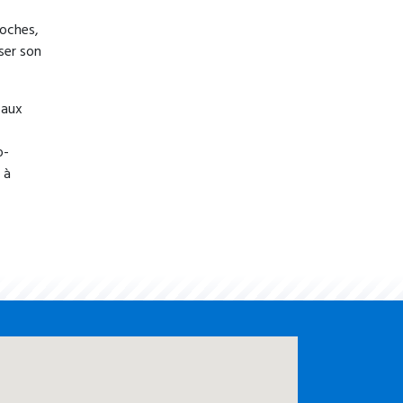
roches,
ser son
 aux
o-
 à