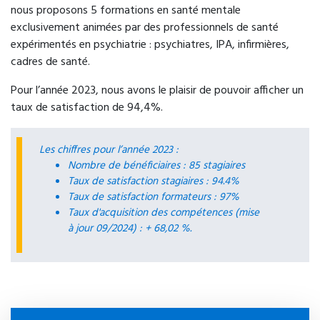
nous proposons 5 formations en santé mentale
Régul'Psy
exclusivement animées par des professionnels de santé
expérimentés en psychiatrie : psychiatres, IPA, infirmières,
Orientation vers une prise en charge
cadres de santé.
téléphonique par des professionnels de santé
mentale permettant une évaluation rapide et une
Pour l’année 2023, nous avons le plaisir de pouvoir afficher un
orientation adaptée.
taux de satisfaction de 94,4%.
Accès : 24h/24 via le 15
Les chiffres pour l’année 2023 :
Nombre de bénéficiaires : 85 stagiaires
Taux de satisfaction stagiaires : 94.4%
Taux de satisfaction formateurs : 97%
Taux d'acquisition des compétences (mise
à jour 09/2024) : + 68,02 %.