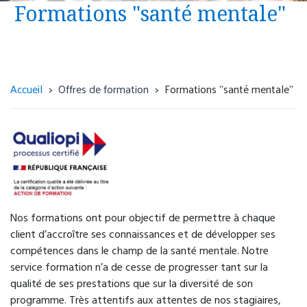
Urgence psychiatrique avec présomption
Formations "santé mentale"
d’hospitalisation, sans nécessité d'une prise en
charge somatique
Unité d’accueil et d’orientation
(UNACOR)
Accueil
Offres de formation
Formations "santé mentale"
4 rue Paul Eluard
76300 Sotteville-lès-Rouen
02 32 95 18 33
Accueil 24h/24.
Nos formations ont pour objectif de permettre à chaque
client d’accroître ses connaissances et de développer ses
compétences dans le champ de la santé mentale. Notre
Dispositif de régulation des urgences
service formation n’a de cesse de progresser tant sur la
psychiatriques via le 15 (Samu) ou 116 117
qualité de ses prestations que sur la diversité de son
(médecine générale de garde).
programme. Très attentifs aux attentes de nos stagiaires,