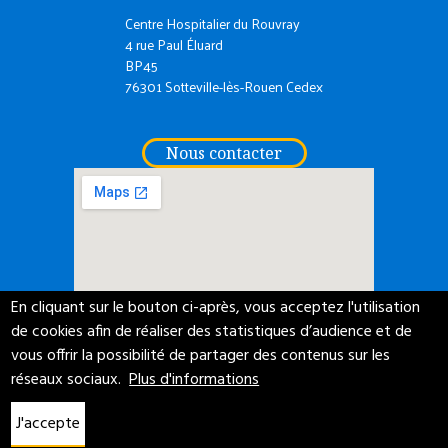
Centre Hospitalier du Rouvray
4 rue Paul Éluard
BP45
76301 Sotteville-lès-Rouen Cedex
Nous contacter
En cliquant sur le bouton ci-après, vous acceptez l'utilisation
de cookies afin de réaliser des statistiques d’audience et de
ACCESSIBILITÉ NUMÉRIQUE
PROTECTION DE VOS DONNÉES
vous offrir la possibilité de partager des contenus sur les
ACCÈS MESSAGERIE
CGU
CRÉDITS
MENTIONS LÉGALES
réseaux sociaux.
Plus d'informations
PLAN DU SITE
J'accepte
DERNIÈRE MISE À JOUR : 06/08/2026
NET.COM
RÉALISATION :
- 2017