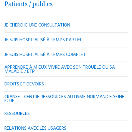
Patients / publics
Régul'Psy
Orientation vers une prise en charge
JE CHERCHE UNE CONSULTATION
téléphonique par des professionnels de santé
mentale permettant une évaluation rapide et une
orientation adaptée.
JE SUIS HOSPITALISÉ À TEMPS PARTIEL
Accès : 24h/24 via le 15
JE SUIS HOSPITALISÉ À TEMPS COMPLET
APPRENDRE À MIEUX VIVRE AVEC SON TROUBLE OU SA
MALADIE / ETP
DROITS ET DEVOIRS
CRANSE - CENTRE RESSOURCES AUTISME NORMANDIE SEINE-
EURE
RESSOURCES
RELATIONS AVEC LES USAGERS