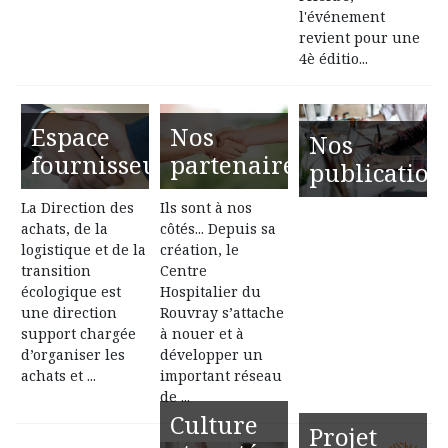
l'événement
Régul'Psy
revient pour une
4è éditio...
Orientation vers une prise en charge
téléphonique par des professionnels de santé
mentale permettant une évaluation rapide et une
Espace
Nos
orientation adaptée.
Nos
fournisseurs
partenaires
publication
Accès : 24h/24 via le 15
La Direction des
Ils sont à nos
achats, de la
côtés... Depuis sa
logistique et de la
création, le
transition
Centre
écologique est
Hospitalier du
une direction
Rouvray s’attache
support chargée
à nouer et à
d’organiser les
développer un
achats et ...
important réseau
de ...
Culture
Projet