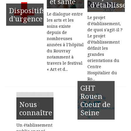
et santé
d'établisse
Dispositifs
Le dialogue entre
d'urgence
Le projet
les arts et les
d'établissement,
soins existe
de quoi s'agit-il ?
depuis de
Le projet
nombreuses
d’établissement
années à l’hôpital
définit les
du Rouvray
grandes
notamment à
orientations du
travers le festival
Centre
« Art et d...
Hospitalier du
Ro...
GHT
Rouen
Nous
Coeur de
connaître
Seine
Un établissement