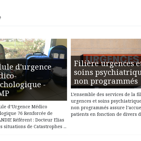
e
Filière urgences e
lule d'urgence
soins psychiatriq
dico-
non programmés
chologique -
MP
L’ensemble des services de la fi
urgences et soins psychiatriqu
lule d’Urgence Médico
non programmés assure l’accue
logique 76 Renforcée de
patients en fonction de divers de
DIE Référent : Docteur Elias
s situations de Catastrophes ...