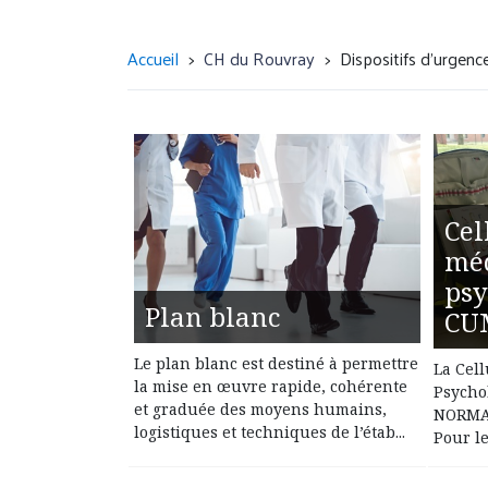
Accueil
CH du Rouvray
Dispositifs d'urgenc
Cel
mé
psy
Plan blanc
CU
Le plan blanc est destiné à permettre
La Cel
la mise en œuvre rapide, cohérente
Psycho
et graduée des moyens humains,
NORMAN
logistiques et techniques de l’étab...
Pour le