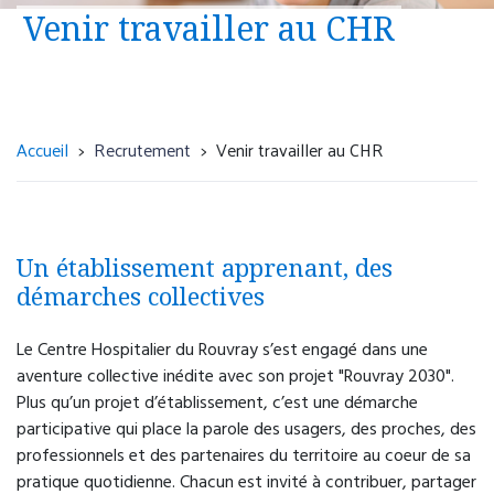
Urgence psychiatrique avec présomption
Venir travailler au CHR
d’hospitalisation, sans nécessité d'une prise en
charge somatique
Unité d’accueil et d’orientation
(UNACOR)
Accueil
Recrutement
Venir travailler au CHR
4 rue Paul Eluard
76300 Sotteville-lès-Rouen
02 32 95 18 33
Un établissement apprenant, des
Accueil 24h/24.
démarches collectives
Le Centre Hospitalier du Rouvray s’est engagé dans une
aventure collective inédite avec son projet "Rouvray 2030".
Plus qu’un projet d’établissement, c’est une démarche
Dispositif de régulation des urgences
participative qui place la parole des usagers, des proches, des
psychiatriques via le 15 (Samu) ou 116 117
professionnels et des partenaires du territoire au coeur de sa
(médecine générale de garde).
pratique quotidienne. Chacun est invité à contribuer, partager