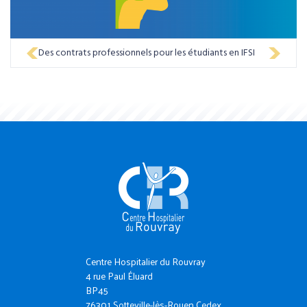
Des contrats professionnels pour les étudiants en IFSI
Et si c'était vous ? Découvrez votre vie professionnelle si
vous étiez infirmiers au CHR
Centre Hospitalier du Rouvray
4 rue Paul Éluard
BP45
76301 Sotteville-lès-Rouen Cedex