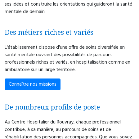
ses idées et construire les orientations qui guideront la santé
Régul'Psy
mentale de demain.
Orientation vers une prise en charge
téléphonique par des professionnels de santé
Des métiers riches et variés
mentale permettant une évaluation rapide et une
orientation adaptée.
L'établissement dispose d'une offre de soins diversifiée en
Accès : 24h/24 via le 15
santé mentale ouvrant des possibilités de parcours
professionnels riches et variés, en hospitalisation comme en
ambulatoire sur un large territoire.
Connaître nos missions
De nombreux profils de poste
Au Centre Hospitalier du Rouvray, chaque professionnel
contribue, à sa manière, au parcours de soins et de
réhabilitation des personnes accompagnées. Que vous soyez