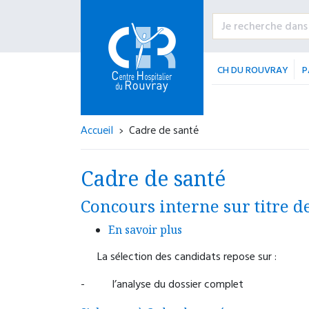
Urgence psychiatrique avec nécessité
d’une prise en charge somatique
CH DU ROUVRAY
P
(intoxication, blessure, altération de l’éta
général, etc)
CHU - Hôpitaux de Rouen Hôpital
Accueil
Cadre de santé
Charles Nicolle
1 rue de Germont
Cadre de santé
76031 Rouen cedex
Concours interne sur titre 
02 32 88 89 90
En savoir plus
Accueil 24h/24.
La sélection des candidats repose sur :
-
l’analyse du dossier complet