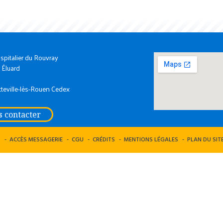
spitalier du Rouvray
 Éluard
teville-lès-Rouen Cedex
 contacter
S
ACCÈS MESSAGERIE
CGU
CRÉDITS
MENTIONS LÉGALES
PLAN DU SIT