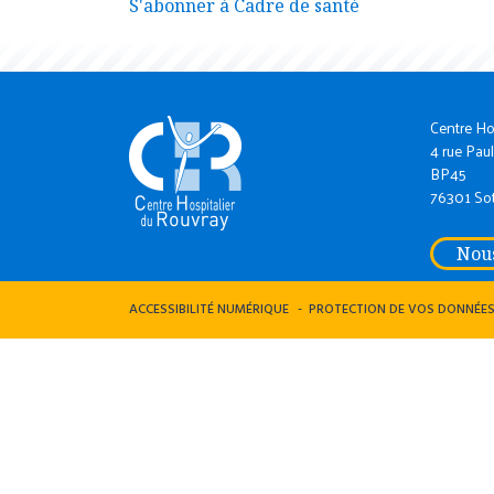
S'abonner à Cadre de santé
Centre Ho
4 rue Paul
BP45
76301 Sot
Nous
ACCESSIBILITÉ NUMÉRIQUE
PROTECTION DE VOS DONNÉE