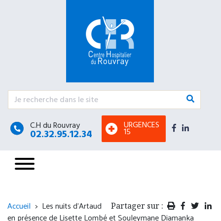
Urgence psychiatrique avec nécessité d’une prise
en charge somatique (intoxication, blessure,
altération de l’état général, etc)
CHU - Hôpitaux de Rouen Hôpital Charles
Nicolle
1 rue de Germont
76031 Rouen cedex
URGENCES
C.H du Rouvray
15
02.32.95.12.34
02 32 88 89 90
Accueil 24h/24.
Accueil
Les nuits d'Artaud
Partager sur :
en présence de Lisette Lombé et Souleymane Diamanka