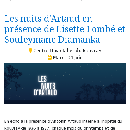
Urgence psychiatrique avec présomption
d’hospitalisation, sans nécessité d'une prise en
Les nuits d'Artaud en
charge somatique
présence de Lisette Lombé et
Unité d’accueil et d’orientation
(UNACOR)
Souleymane Diamanka
4 rue Paul Eluard
76300 Sotteville-lès-Rouen
Centre Hospitalier du Rouvray
Mardi 04 juin
02 32 95 18 33
Accueil 24h/24.
Dispositif de régulation des urgences
psychiatriques via le 15 (Samu) ou 116 117
En écho à la présence d’Antonin Artaud interné à l’hôpital du
(médecine générale de garde).
Rouvray de 1936 à 1937, chaque mois du printemps et de