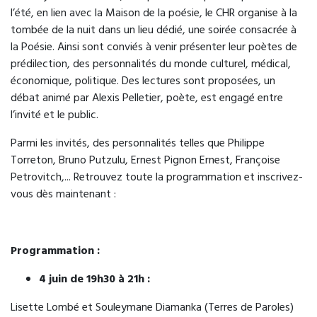
l’été, en lien avec la Maison de la poésie, le CHR organise à la
Régul'Psy
tombée de la nuit dans un lieu dédié, une soirée consacrée à
Orientation vers une prise en charge
la Poésie. Ainsi sont conviés à venir présenter leur poètes de
téléphonique par des professionnels de santé
prédilection, des personnalités du monde culturel, médical,
mentale permettant une évaluation rapide et une
économique, politique. Des lectures sont proposées, un
orientation adaptée.
débat animé par Alexis Pelletier, poète, est engagé entre
l’invité et le public.
Accès : 24h/24 via le 15
Parmi les invités, des personnalités telles que Philippe
Torreton, Bruno Putzulu, Ernest Pignon Ernest, Françoise
Petrovitch,... Retrouvez toute la programmation et inscrivez-
vous dès maintenant :
Programmation :
4 juin de 19h30 à 21h :
Lisette Lombé et Souleymane Diamanka (Terres de Paroles)