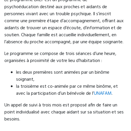
Le programme BREF est un programme de
Régul'Psy
psychoéducation destiné aux proches et aidants de
personnes vivant avec un trouble psychique. Il s’inscrit
Orientation vers une prise en charge
comme une première étape d’accompagnement, offrant aux
téléphonique par des professionnels de santé
aidants de trouver un espace d’écoute, d’information et de
mentale permettant une évaluation rapide et une
soutien. Chaque famille est accueillie individuellement, en
orientation adaptée.
l’absence du proche accompagné, par une équipe soignante.
Accès : 24h/24 via le 15
Le programme se compose de trois séances d’une heure,
organisées à proximité de votre lieu d’habitation :
les deux premières sont animées par un binôme
soignant,
la troisième est co-animée par ce même binôme, et
avec la participation d’un bénévole de l’
UNAFAM
.
Un appel de suivi à trois mois est proposé afin de faire un
point individualisé avec chaque aidant sur sa situation et ses
besoins.