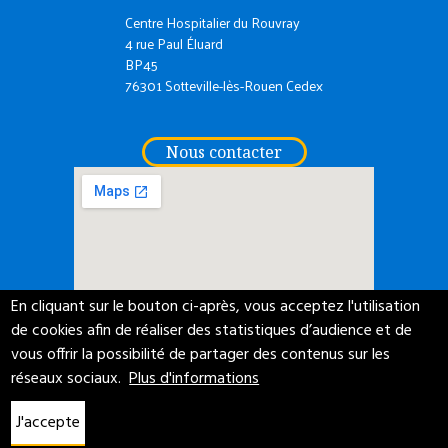
Centre Hospitalier du Rouvray
4 rue Paul Éluard
BP45
76301 Sotteville-lès-Rouen Cedex
Nous contacter
En cliquant sur le bouton ci-après, vous acceptez l'utilisation
de cookies afin de réaliser des statistiques d’audience et de
ACCESSIBILITÉ NUMÉRIQUE
PROTECTION DE VOS DONNÉES
vous offrir la possibilité de partager des contenus sur les
ACCÈS MESSAGERIE
CGU
CRÉDITS
MENTIONS LÉGALES
réseaux sociaux.
Plus d'informations
PLAN DU SITE
J'accepte
DERNIÈRE MISE À JOUR : 06/08/2026
NET.COM
RÉALISATION :
- 2017